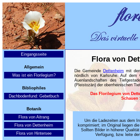
Eingangsseite
Flora von D
Allgemein
Die Gemeinde
Dettenheim
mit den
Was ist ein Florilegium?
nördlich von Karlsruhe. Auf dem 
Auenlandschaften des Tiefgesta
(Pleistozän) der oberrheinischen Ti
Bibliophiles
Das Florilegium von Det
Dachbodenfund: Gebetbuch
Schauen S
Botanik
Flora von Aitrang
Um die Ladezeiten aus dem Inte
Flora von Dettenheim
komprimiert; im Original liegen die
Sollten Bilder in höherer Qualitä
Flora von Hintersee
Verfügung, bzw. leite de