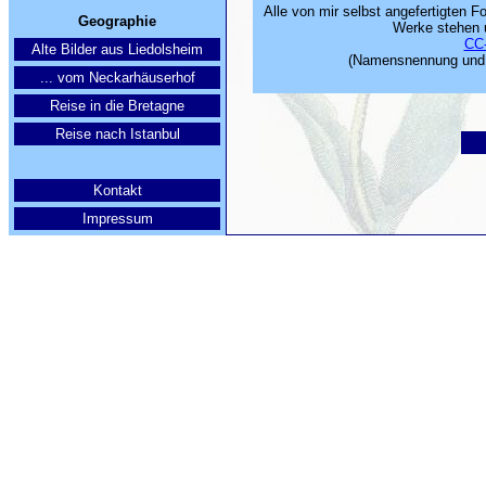
Alle von mir selbst angefertigten F
Geographie
Werke stehen 
CC-
Alte Bilder aus Liedolsheim
(Namensnennung und W
... vom Neckarhäuserhof
Reise in die Bretagne
Reise nach Istanbul
Kontakt
Impressum